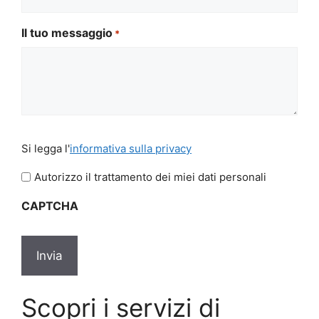
Il tuo messaggio
*
Si
Si legga l'
informativa sulla privacy
legga
l'informativa
Autorizzo il trattamento dei miei dati personali
sulla
CAPTCHA
privacy
Scopri i servizi di