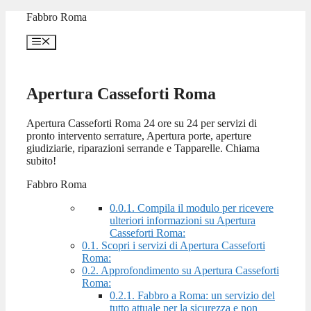
Vai
Fabbro Roma
al
contenuto
Menu
Apertura Casseforti Roma
Apertura Casseforti Roma 24 ore su 24 per servizi di
pronto intervento serrature, Apertura porte, aperture
giudiziarie, riparazioni serrande e Tapparelle. Chiama
subito!
Fabbro Roma
0.0.1.
Compila il modulo per ricevere
ulteriori informazioni su Apertura
Casseforti Roma:
0.1.
Scopri i servizi di Apertura Casseforti
Roma:
0.2.
Approfondimento su Apertura Casseforti
Roma:
0.2.1.
Fabbro a Roma: un servizio del
tutto attuale per la sicurezza e non