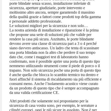
porte blindate senza scasso, installazione inferiate di
sicurezza, aperture giudiziarie, porte intervento e
moltissimo altro ancora, sempre garantendo il massimo
della qualità grazie a fattori come prodotti top della gamma
e personale addetto professionale.
Le soluzioni migliori per la sicurezza e non solo…
La nostra azienda di installazione e riparazione è la prima
che propone una serie di soluzioni più che valide per
rendere la casa più sicura. Anzitutto, le porte blindante
devono avere una classe di sicurezza pari a 3 o 4 perché
siano davvero antiscasso. Un ladro che tenta di scassinare
una porta blindata non fa altro che perdere il suo tempo
dato che, come i maggiori test di laboratorio hanno
confermato, non è possibile aprire una porta di questo tipo
nemmeno utilizzando strumenti come il piede di porco o il
trapano. Non solo sicurezza poche una porta di questo tipo
è anche quella che blocca lo scambio termico tra dentro e
fuori affinché il sistema di riscaldamento sia più efficiente e
consumi meno. Anche l’isolamento acustico viene curato
da un prodotto di questo tipo che è sempre accompagnato
da una valida certificazione CE.
Altri prodotti che solamente noi proponiamo per la
sicurezza di casa vostra sono, per esempio, le serrature a
cilindri europei, oggi le più sicure in assoluto. Non è per