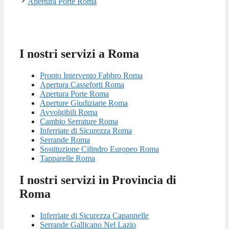
Apertura Porte Roma
I nostri servizi a Roma
Pronto Intervento Fabbro Roma
Apertura Casseforti Roma
Apertura Porte Roma
Aperture Giudiziarie Roma
Avvolgibili Roma
Cambio Serrature Roma
Inferriate di Sicurezza Roma
Serrande Roma
Sostituzione Cilindro Europeo Roma
Tapparelle Roma
I nostri servizi in Provincia di
Roma
Inferriate di Sicurezza Capannelle
Serrande Gallicano Nel Lazio