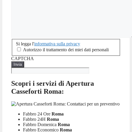
Si
Si legga l'
informativa sulla privacy
legga
Autorizzo il trattamento dei miei dati personali
l'informativa
CAPTCHA
sulla
privacy
Scopri i servizi di Apertura
Casseforti Roma:
Fabbro 24 Ore
Roma
Fabbro 24H
Roma
Fabbro Domenica
Roma
Fabbro Economico
Roma