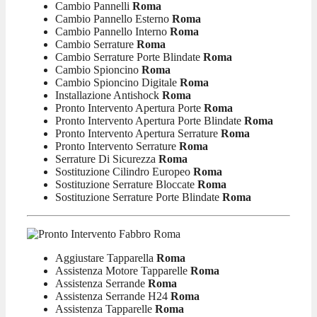
Cambio Pannelli
Roma
Cambio Pannello Esterno
Roma
Cambio Pannello Interno
Roma
Cambio Serrature
Roma
Cambio Serrature Porte Blindate
Roma
Cambio Spioncino
Roma
Cambio Spioncino Digitale
Roma
Installazione Antishock
Roma
Pronto Intervento Apertura Porte
Roma
Pronto Intervento Apertura Porte Blindate
Roma
Pronto Intervento Apertura Serrature
Roma
Pronto Intervento Serrature
Roma
Serrature Di Sicurezza
Roma
Sostituzione Cilindro Europeo
Roma
Sostituzione Serrature Bloccate
Roma
Sostituzione Serrature Porte Blindate
Roma
Aggiustare Tapparella
Roma
Assistenza Motore Tapparelle
Roma
Assistenza Serrande
Roma
Assistenza Serrande H24
Roma
Assistenza Tapparelle
Roma