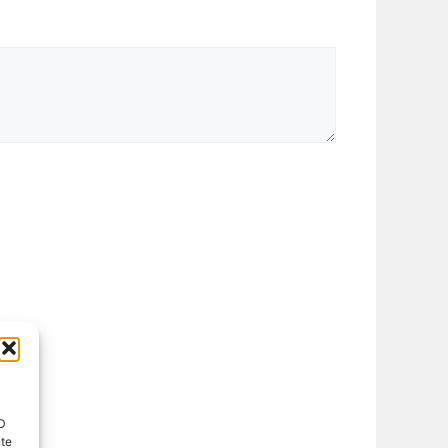
ID
nte