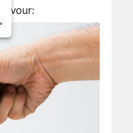
 Cavour:
ze