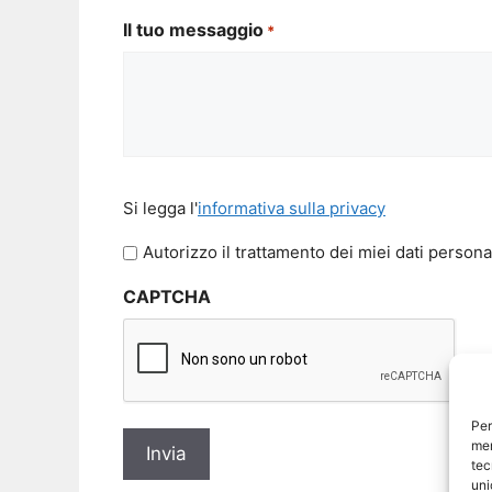
Il tuo messaggio
*
Si
Si legga l'
informativa sulla privacy
legga
l'informativa
Autorizzo il trattamento dei miei dati persona
sulla
CAPTCHA
privacy
Per
mem
tec
uni