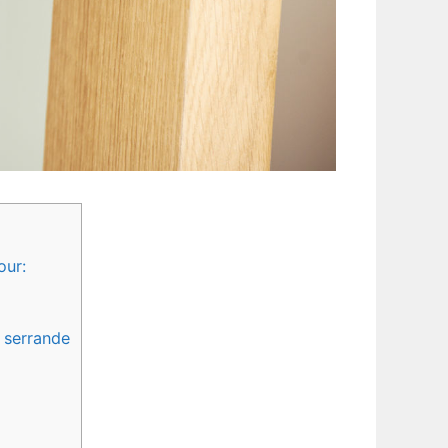
our:
e serrande