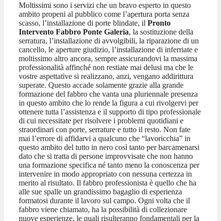
Moltissimi sono i servizi che un bravo esperto in questo
ambito propeni al pubblico come l’apertura porta senza
scasso, l’installazione di porte blindate, il
Pronto
Intervento Fabbro Ponte Galeria
, la sostituzione della
serratura, l’installazione di avvolgibili, la riparazione di un
cancello, le aperture giudizio, l’installazione di inferriate e
moltissimo altro ancora, sempre assicurandovi la massima
professionalità affinché non restiate mai delusi ma che le
vostre aspettative si realizzano, anzi, vengano addirittura
superate. Questo accade solamente grazie alla grande
formazione del fabbro che vanta una pluriennale presenza
in questo ambito che lo rende la figura a cui rivolgervi per
ottenere tutta l’assistenza e il supporto di tipo professionale
di cui necessitate per risolvere i problemi quotidiani e
straordinari con porte, serrature e tutto il resto. Non fate
mai l’errore di affidarvi a qualcuno che “lavoricchia” in
questo ambito del tutto in nero così tanto per barcamenarsi
dato che si tratta di persone improvvisate che non hanno
una formazione specifica né tanto meno la conoscenza per
intervenire in modo appropriato con nessuna certezza in
merito al risultato. Il fabbro professionista è quello che ha
alle sue spalle un grandissimo bagaglio di esperienza
formatosi durante il lavoro sul campo. Ogni volta che il
fabbro viene chiamato, ha la possibilità di collezionare
nuove esperienze, le quali risulteranno fondamentali per la