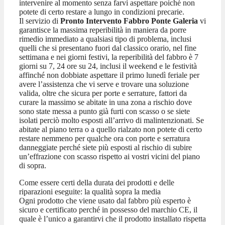
intervenire al momento senza farvi aspettare poiché non
potete di certo restare a lungo in condizioni precarie.
Il servizio di
Pronto Intervento Fabbro Ponte Galeria
vi
garantisce la massima reperibilità in maniera da porre
rimedio immediato a qualsiasi tipo di problema, inclusi
quelli che si presentano fuori dal classico orario, nel fine
settimana e nei giorni festivi, la reperibilità del fabbro è 7
giorni su 7, 24 ore su 24, inclusi il weekend e le festività
affinché non dobbiate aspettare il primo lunedì feriale per
avere l’assistenza che vi serve e trovare una soluzione
valida, oltre che sicura per porte e serrature, fattori da
curare la massimo se abitate in una zona a rischio dove
sono state messa a punto già furti con scasso o se siete
isolati perciò molto esposti all’arrivo di malintenzionati. Se
abitate al piano terra o a quello rialzato non potete di certo
restare nemmeno per qualche ora con porte e serratura
danneggiate perché siete più esposti al rischio di subire
un’effrazione con scasso rispetto ai vostri vicini del piano
di sopra.
Come essere certi della durata dei prodotti e delle
riparazioni eseguite: la qualità sopra la media
Ogni prodotto che viene usato dal fabbro più esperto è
sicuro e certificato perché in possesso del marchio CE, il
quale è l’unico a garantirvi che il prodotto installato rispetta