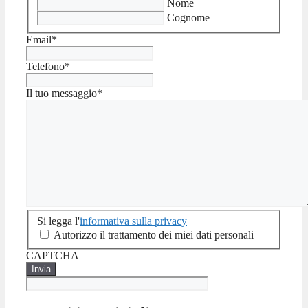
Nome
Cognome
Email
*
Telefono
*
Il tuo messaggio
*
Si
Si legga l'
informativa sulla privacy
legga
Autorizzo il trattamento dei miei dati personali
l'informativa
CAPTCHA
sulla
privacy