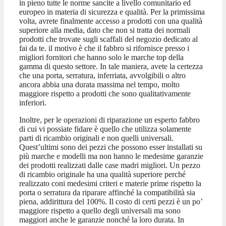
in pieno tutte le norme sancite a livello comunitario ed
europeo in materia di sicurezza e qualità. Per la primissima
volta, avrete finalmente accesso a prodotti con una qualità
superiore alla media, dato che non si tratta dei normali
prodotti che trovate sugli scaffali del negozio dedicato al
fai da te. il motivo è che il fabbro si rifornisce presso i
migliori fornitori che hanno solo le marche top della
gamma di questo settore. In tale maniera, avete la certezza
che una porta, serratura, inferriata, avvolgibili o altro
ancora abbia una durata massima nel tempo, molto
maggiore rispetto a prodotti che sono qualitativamente
inferiori.
Inoltre, per le operazioni di riparazione un esperto fabbro
di cui vi possiate fidare è quello che utilizza solamente
parti di ricambio originali e non quelli universali.
Quest’ultimi sono dei pezzi che possono esser installati su
più marche e modelli ma non hanno le medesime garanzie
dei prodotti realizzati dalle case madri migliori. Un pezzo
di ricambio originale ha una qualità superiore perché
realizzato coni medesimi criteri e materie prime rispetto la
porta o serratura da riparare affinché la compatibilità sia
piena, addirittura del 100%. Il costo di certi pezzi è un po’
maggiore rispetto a quello degli universali ma sono
maggiori anche le garanzie nonché la loro durata. In