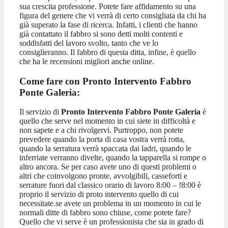
sua crescita professione. Potete fare affidamento su una
figura del genere che vi verrà di certo consigliata da chi ha
già superato la fase di ricerca. Infatti, i clienti che hanno
già contattato il fabbro si sono detti molti contenti e
soddisfatti del lavoro svolto, tanto che ve lo
consiglieranno. Il fabbro di questa ditta, infine, è quello
che ha le recensioni migliori anche online.
Come fare con Pronto Intervento Fabbro
Ponte Galeria:
Il servizio di
Pronto Intervento Fabbro Ponte Galeria
è
quello che serve nel momento in cui siete in difficoltà e
non sapete e a chi rivolgervi. Purtroppo, non potete
prevedere quando la porta di casa vostra verrà rotta,
quando la serratura verrà spaccata dai ladri, quando le
inferriate verranno divelte, quando la tapparella si rompe o
altro ancora. Se per caso avete uno di questi problemi o
altri che coinvolgono pronte, avvolgibili, casseforti e
serrature fuori dal classico orario di lavoro 8:00 – !8:00 è
proprio il servizio di proto intervento quello di cui
necessitate.se avete un problema in un momento in cui le
normali ditte di fabbro sono chiuse, come potete fare?
Quello che vi serve è un professionista che sia in grado di