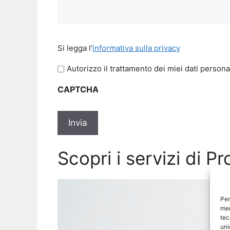
Si
Si legga l'
informativa sulla privacy
legga
l'informativa
Autorizzo il trattamento dei miei dati persona
sulla
CAPTCHA
privacy
Scopri i servizi di P
Per
mem
tec
uni