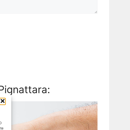
Pignattara:
ID
nte