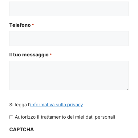
Telefono
*
Il tuo messaggio
*
Si
Si legga l'
informativa sulla privacy
legga
l'informativa
Autorizzo il trattamento dei miei dati personali
sulla
CAPTCHA
privacy