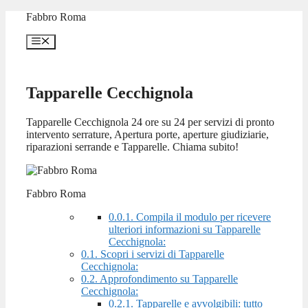
Vai
Fabbro Roma
al
contenuto
Menu
Tapparelle Cecchignola
Tapparelle Cecchignola 24 ore su 24 per servizi di pronto
intervento serrature, Apertura porte, aperture giudiziarie,
riparazioni serrande e Tapparelle. Chiama subito!
Fabbro Roma
0.0.1.
Compila il modulo per ricevere
ulteriori informazioni su Tapparelle
Cecchignola:
0.1.
Scopri i servizi di Tapparelle
Cecchignola:
0.2.
Approfondimento su Tapparelle
Cecchignola:
0.2.1.
Tapparelle e avvolgibili: tutto