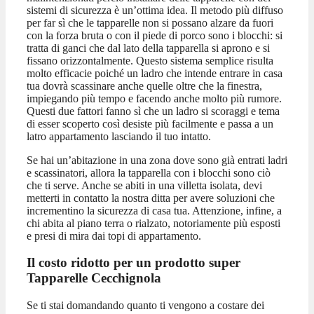
sistemi di sicurezza è un’ottima idea. Il metodo più diffuso
per far sì che le tapparelle non si possano alzare da fuori
con la forza bruta o con il piede di porco sono i blocchi: si
tratta di ganci che dal lato della tapparella si aprono e si
fissano orizzontalmente. Questo sistema semplice risulta
molto efficacie poiché un ladro che intende entrare in casa
tua dovrà scassinare anche quelle oltre che la finestra,
impiegando più tempo e facendo anche molto più rumore.
Questi due fattori fanno sì che un ladro si scoraggi e tema
di esser scoperto così desiste più facilmente e passa a un
latro appartamento lasciando il tuo intatto.
Se hai un’abitazione in una zona dove sono già entrati ladri
e scassinatori, allora la tapparella con i blocchi sono ciò
che ti serve. Anche se abiti in una villetta isolata, devi
metterti in contatto la nostra ditta per avere soluzioni che
incrementino la sicurezza di casa tua. Attenzione, infine, a
chi abita al piano terra o rialzato, notoriamente più esposti
e presi di mira dai topi di appartamento.
Il costo ridotto per un prodotto super
Tapparelle Cecchignola
Se ti stai domandando quanto ti vengono a costare dei