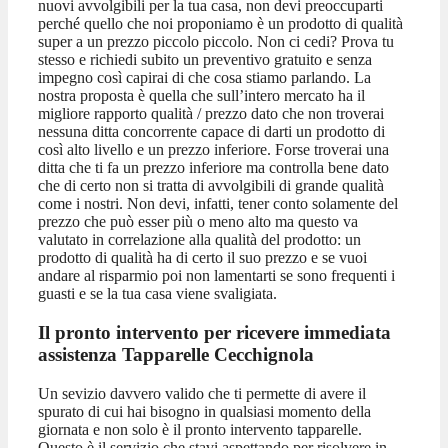
nuovi avvolgibili per la tua casa, non devi preoccuparti
perché quello che noi proponiamo è un prodotto di qualità
super a un prezzo piccolo piccolo. Non ci cedi? Prova tu
stesso e richiedi subito un preventivo gratuito e senza
impegno così capirai di che cosa stiamo parlando. La
nostra proposta è quella che sull’intero mercato ha il
migliore rapporto qualità / prezzo dato che non troverai
nessuna ditta concorrente capace di darti un prodotto di
così alto livello e un prezzo inferiore. Forse troverai una
ditta che ti fa un prezzo inferiore ma controlla bene dato
che di certo non si tratta di avvolgibili di grande qualità
come i nostri. Non devi, infatti, tener conto solamente del
prezzo che può esser più o meno alto ma questo va
valutato in correlazione alla qualità del prodotto: un
prodotto di qualità ha di certo il suo prezzo e se vuoi
andare al risparmio poi non lamentarti se sono frequenti i
guasti e se la tua casa viene svaligiata.
Il pronto intervento per ricevere immediata
assistenza Tapparelle Cecchignola
Un sevizio davvero valido che ti permette di avere il
spurato di cui hai bisogno in qualsiasi momento della
giornata e non solo è il pronto intervento tapparelle.
Questo è il servizio che stavi aspettando per risolvere in