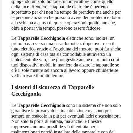
spingendo un solo bottone, un interruttore come quello
della luce. Rendere le tapparelle elettriche è perfetto
soprattutto per chi non ha tempo da prendere ma anche per
le persone anziane che possono avere dei problemi e dolori
alla schiena a causa di queste operazioni quotidiane che,
oltre a portar via tempo, possono essere faticose.
Le
Tapparelle Cecchignola
elettriche sono, inoltre, un
primo passo verso una casa domotica: dopo aver reso il
tutto elettrico grazie all’aggiunta del motore, puoi far sì che
ogni sistema di casa tua sia controllabile attraverso un
tablet centralizzato, che puoi gestire anche da remoto coni
tuoi dispositivi mobili in maniera da alzare le tapparelle se
c’è il sole mentre sei ancora al lavoro oppure chiuderle se
vedi arrivare il brutto tempo.
I sistemi di sicurezza di Tapparelle
Cecchignola
Le
Tapparelle Cecchignola
sono un sistema che non solo
garantisce la privacy della tua abitazione ma sono pur
sempre un ostacolo in più per eventuali ladri e scassinatori.
Non solo la porta di entrata, ma anche le finestre
rappresentano una possibile via di entrata per i
malintenzionati perciò installare delle tapparelle con dei