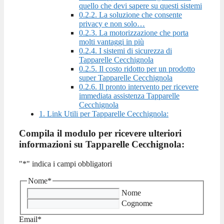
quello che devi sapere su questi sistemi
0.2.2.
La soluzione che consente
privacy e non solo…
0.2.3.
La motorizzazione che porta
molti vantaggi in più
0.2.4.
I sistemi di sicurezza di
Tapparelle Cecchignola
0.2.5.
Il costo ridotto per un prodotto
super Tapparelle Cecchignola
0.2.6.
Il pronto intervento per ricevere
immediata assistenza Tapparelle
Cecchignola
1.
Link Utili per Tapparelle Cecchignola:
Compila il modulo per ricevere ulteriori
informazioni su Tapparelle Cecchignola:
"
*
" indica i campi obbligatori
Nome
*
Nome
Cognome
Email
*