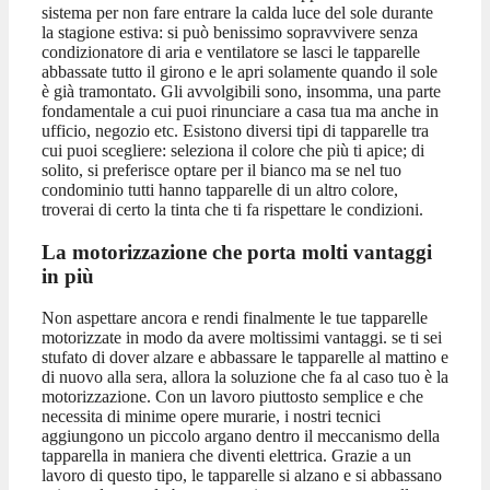
sistema per non fare entrare la calda luce del sole durante
la stagione estiva: si può benissimo sopravvivere senza
condizionatore di aria e ventilatore se lasci le tapparelle
abbassate tutto il girono e le apri solamente quando il sole
è già tramontato. Gli avvolgibili sono, insomma, una parte
fondamentale a cui puoi rinunciare a casa tua ma anche in
ufficio, negozio etc. Esistono diversi tipi di tapparelle tra
cui puoi scegliere: seleziona il colore che più ti apice; di
solito, si preferisce optare per il bianco ma se nel tuo
condominio tutti hanno tapparelle di un altro colore,
troverai di certo la tinta che ti fa rispettare le condizioni.
La motorizzazione che porta molti vantaggi
in più
Non aspettare ancora e rendi finalmente le tue tapparelle
motorizzate in modo da avere moltissimi vantaggi. se ti sei
stufato di dover alzare e abbassare le tapparelle al mattino e
di nuovo alla sera, allora la soluzione che fa al caso tuo è la
motorizzazione. Con un lavoro piuttosto semplice e che
necessita di minime opere murarie, i nostri tecnici
aggiungono un piccolo argano dentro il meccanismo della
tapparella in maniera che diventi elettrica. Grazie a un
lavoro di questo tipo, le tapparelle si alzano e si abbassano