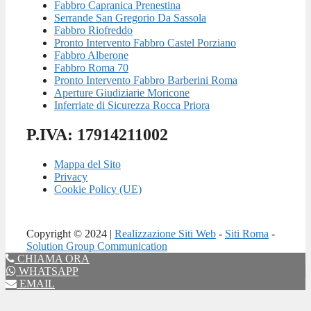
Fabbro Capranica Prenestina
Serrande San Gregorio Da Sassola
Fabbro Riofreddo
Pronto Intervento Fabbro Castel Porziano
Fabbro Alberone
Fabbro Roma 70
Pronto Intervento Fabbro Barberini Roma
Aperture Giudiziarie Moricone
Inferriate di Sicurezza Rocca Priora
P.IVA: 17914211002
Mappa del Sito
Privacy
Cookie Policy (UE)
Copyright © 2024 |
Realizzazione Siti Web
-
Siti Roma
-
Solution Group Communication
CHIAMA ORA
WHATSAPP
EMAIL