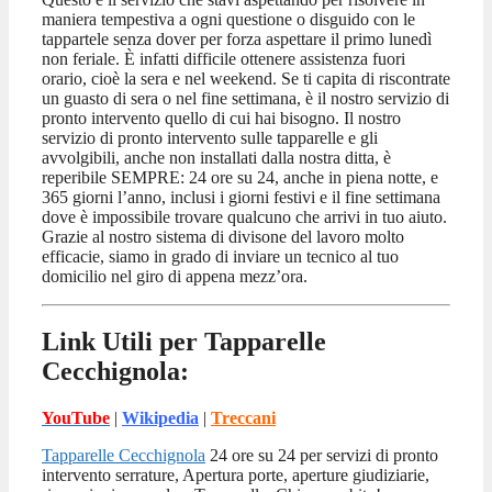
maniera tempestiva a ogni questione o disguido con le
tappartele senza dover per forza aspettare il primo lunedì
non feriale. È infatti difficile ottenere assistenza fuori
orario, cioè la sera e nel weekend. Se ti capita di riscontrate
un guasto di sera o nel fine settimana, è il nostro servizio di
pronto intervento quello di cui hai bisogno. Il nostro
servizio di pronto intervento sulle tapparelle e gli
avvolgibili, anche non installati dalla nostra ditta, è
reperibile SEMPRE: 24 ore su 24, anche in piena notte, e
365 giorni l’anno, inclusi i giorni festivi e il fine settimana
dove è impossibile trovare qualcuno che arrivi in tuo aiuto.
Grazie al nostro sistema di divisone del lavoro molto
efficacie, siamo in grado di inviare un tecnico al tuo
domicilio nel giro di appena mezz’ora.
Link Utili per Tapparelle
Cecchignola:
YouTube
|
Wikipedia
|
Treccani
Tapparelle Cecchignola
24 ore su 24 per servizi di pronto
intervento serrature, Apertura porte, aperture giudiziarie,