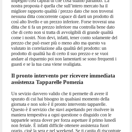
impegno così capirai di che cosa stiamo parlando. La
nostra proposta è quella che sull’intero mercato ha il
migliore rapporto qualità / prezzo dato che non troverai
nessuna ditta concorrente capace di darti un prodotto di
così alto livello e un prezzo inferiore. Forse troverai una
ditta che ti fa un prezzo inferiore ma controlla bene dato
che di certo non si tratta di avvolgibili di grande qualità
come i nostri. Non devi, infatti, tener conto solamente del
prezzo che può esser più o meno alto ma questo va
valutato in correlazione alla qualità del prodotto: un
prodotto di qualità ha di certo il suo prezzo e se vuoi
andare al risparmio poi non lamentarti se sono frequenti i
guasti e se la tua casa viene svaligiata.
Il pronto intervento per ricevere immediata
assistenza Tapparelle Pomezia
Un sevizio davvero valido che ti permette di avere il
spurato di cui hai bisogno in qualsiasi momento della
giornata e non solo è il pronto intervento tapparelle.
Questo è il servizio che stavi aspettando per risolvere in
maniera tempestiva a ogni questione o disguido con le
tappartele senza dover per forza aspettare il primo lunedì
non feriale. È infatti difficile ottenere assistenza fuori
orario, cioè la sera e nel weekend. Se ti capita di riscontrate