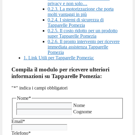
privacy e non solo…
0.2.3.
La motorizzazione che porta
molti vantaggi in più
0.2.4.
I sistemi di sicurezza di
Tapparelle Pomezia
0.2.5.
Il costo ridotto per un prodotto
super Tapparelle Pomezia
0.2.6.
Il pronto intervento per ricevere
immediata assistenza Tapparelle
Pomezia
1.
Link Utili per Tapparelle Pomezia:
Compila il modulo per ricevere ulteriori
informazioni su Tapparelle Pomezia:
"
*
" indica i campi obbligatori
Nome
*
Nome
Cognome
Email
*
Telefono
*