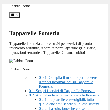
Vai
Fabbro Roma
al
contenuto
Menu
Tapparelle Pomezia
Tapparelle Pomezia 24 ore su 24 per servizi di pronto
intervento serrature, Apertura porte, aperture giudiziarie,
riparazioni serrande e Tapparelle. Chiama subito!
Fabbro Roma
0.0.1.
Compila il modulo per ricevere
ulteriori informazioni su Tapparelle
Pomezia:
0.1.
Scopri i servizi di Tapparelle Pomezia:
0.2.
Approfondimento su Tapparelle Pomezia:
0.2.1.
Tapparelle e avvolgibili: tutto
quello che devi sapere su questi sistemi
0.2.2.
La soluzione che consente