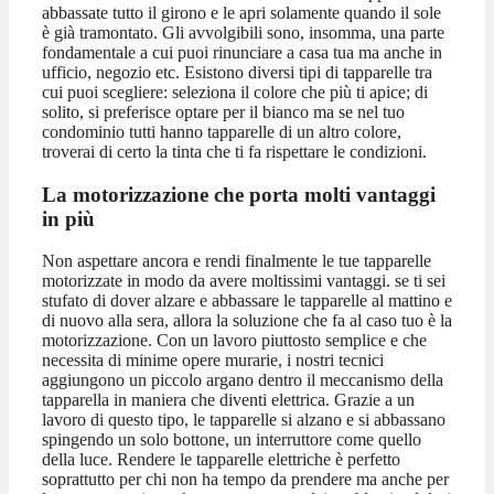
abbassate tutto il girono e le apri solamente quando il sole
è già tramontato. Gli avvolgibili sono, insomma, una parte
fondamentale a cui puoi rinunciare a casa tua ma anche in
ufficio, negozio etc. Esistono diversi tipi di tapparelle tra
cui puoi scegliere: seleziona il colore che più ti apice; di
solito, si preferisce optare per il bianco ma se nel tuo
condominio tutti hanno tapparelle di un altro colore,
troverai di certo la tinta che ti fa rispettare le condizioni.
La motorizzazione che porta molti vantaggi
in più
Non aspettare ancora e rendi finalmente le tue tapparelle
motorizzate in modo da avere moltissimi vantaggi. se ti sei
stufato di dover alzare e abbassare le tapparelle al mattino e
di nuovo alla sera, allora la soluzione che fa al caso tuo è la
motorizzazione. Con un lavoro piuttosto semplice e che
necessita di minime opere murarie, i nostri tecnici
aggiungono un piccolo argano dentro il meccanismo della
tapparella in maniera che diventi elettrica. Grazie a un
lavoro di questo tipo, le tapparelle si alzano e si abbassano
spingendo un solo bottone, un interruttore come quello
della luce. Rendere le tapparelle elettriche è perfetto
soprattutto per chi non ha tempo da prendere ma anche per