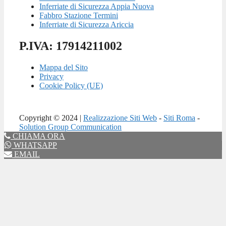
Inferriate di Sicurezza Appia Nuova
Fabbro Stazione Termini
Inferriate di Sicurezza Ariccia
P.IVA: 17914211002
Mappa del Sito
Privacy
Cookie Policy (UE)
Copyright © 2024 |
Realizzazione Siti Web
-
Siti Roma
-
Solution Group Communication
CHIAMA ORA
WHATSAPP
EMAIL