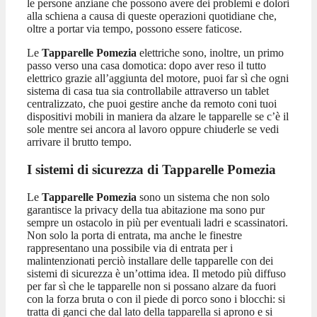
le persone anziane che possono avere dei problemi e dolori
alla schiena a causa di queste operazioni quotidiane che,
oltre a portar via tempo, possono essere faticose.
Le
Tapparelle Pomezia
elettriche sono, inoltre, un primo
passo verso una casa domotica: dopo aver reso il tutto
elettrico grazie all’aggiunta del motore, puoi far sì che ogni
sistema di casa tua sia controllabile attraverso un tablet
centralizzato, che puoi gestire anche da remoto coni tuoi
dispositivi mobili in maniera da alzare le tapparelle se c’è il
sole mentre sei ancora al lavoro oppure chiuderle se vedi
arrivare il brutto tempo.
I sistemi di sicurezza di Tapparelle Pomezia
Le
Tapparelle Pomezia
sono un sistema che non solo
garantisce la privacy della tua abitazione ma sono pur
sempre un ostacolo in più per eventuali ladri e scassinatori.
Non solo la porta di entrata, ma anche le finestre
rappresentano una possibile via di entrata per i
malintenzionati perciò installare delle tapparelle con dei
sistemi di sicurezza è un’ottima idea. Il metodo più diffuso
per far sì che le tapparelle non si possano alzare da fuori
con la forza bruta o con il piede di porco sono i blocchi: si
tratta di ganci che dal lato della tapparella si aprono e si