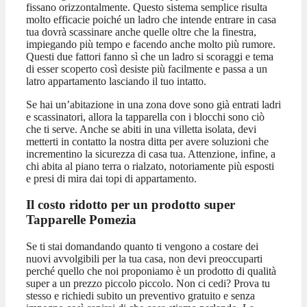
fissano orizzontalmente. Questo sistema semplice risulta
molto efficacie poiché un ladro che intende entrare in casa
tua dovrà scassinare anche quelle oltre che la finestra,
impiegando più tempo e facendo anche molto più rumore.
Questi due fattori fanno sì che un ladro si scoraggi e tema
di esser scoperto così desiste più facilmente e passa a un
latro appartamento lasciando il tuo intatto.
Se hai un’abitazione in una zona dove sono già entrati ladri
e scassinatori, allora la tapparella con i blocchi sono ciò
che ti serve. Anche se abiti in una villetta isolata, devi
metterti in contatto la nostra ditta per avere soluzioni che
incrementino la sicurezza di casa tua. Attenzione, infine, a
chi abita al piano terra o rialzato, notoriamente più esposti
e presi di mira dai topi di appartamento.
Il costo ridotto per un prodotto super
Tapparelle Pomezia
Se ti stai domandando quanto ti vengono a costare dei
nuovi avvolgibili per la tua casa, non devi preoccuparti
perché quello che noi proponiamo è un prodotto di qualità
super a un prezzo piccolo piccolo. Non ci cedi? Prova tu
stesso e richiedi subito un preventivo gratuito e senza